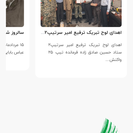
اهدای لوح تبریک ترفیع امیر سرتیپ۲ ستاد حسین صادق زاده فرمانده تیپ ۲۵ واکنش سریع شهید آبگون نزاجا مستقر در تبریز
اهدای لوح تبریک ترفیع امیر سرتیپ۲
۱۵ مردادماه
ستاد حسین صادق زاده فرمانده تیپ ۲۵
عباس بابایی است ک
واکنش…