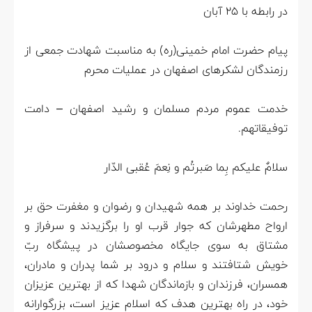
در رابطه با 25 آبان
پیام حضرت امام خمینی(ره) به مناسبت شهادت جمعی از
رزمندگان لشکرهای اصفهان در عملیات محرم
خدمت عموم مردم مسلمان و رشید اصفهان – دامت
توفیقاتهم.
سلامٌ علیکم بِما صَبرتُم و نِعمَ عُقبی الدّار
رحمت خداوند بر همه شهیدان و رضوان و مغفرت حق بر
ارواح مطهرشان که جوار قرب او را برگزیدند و سرفراز و
مشتاق به سوی جایگاه مخصوصشان در پیشگاه ربّ
خویش شتافتند و سلام و درود بر شما پدران و مادران،
همسران، فرزندان و بازماندگان شهدا که از بهترین عزیزان
خود، در راه بهترین هدف که اسلام عزیز است، بزرگوارانه