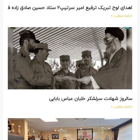
اهدای لوح تبریک ترفیع امیر سرتیپ۲ ستاد حسین صادق زاده فرمانده تیپ ۲۵ واکنش سریع شهید آبگون نزاجا مستقر در تبریز
ادامه مطلب »
سالروز شهادت سرلشکر خلبان عباس بابایی
ادامه مطلب »