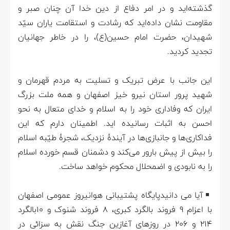
گذشته‌اید و در امر دفاع از دین خدا آن چنان صبر و
مقاومت نشان داده‌اید که رشادت و استقامت یاران سیّد
شهیدان، حضرت امام حسین(ع)، را در خاطر جهانیان
تجدید کردید.
این جانب با عرض تبریک و تسلیت به مردم قهرمان و
شهید پرور استان نیرو خیز اصفهان و همه ملت بزرگ
ایران که وفاداری خود را به اسلام و خدای متعال به نحو
احسن به اثبات رسانیده اید. اطمینان دارم که این
فداکاری‌ها و جانبازی‌ها در آیندۀ نزدیک، شجرۀ طیّبه اسلام
را بیش از پیش بارور می‌کند و دشمنان قسم خورده اسلام
را به نابودی و اضمحلال محکوم خواهد ساخت.
آیا می دانیدپایگاه پشتیبانی هوانیروز عمومی اصفهان
با اعزام 9 فروند بالگرد کبری، 8 فروند شنوک و 10بالگرد
214 و 206 در روزهای آغازین جنگ نقش به سزائی در