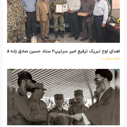
لوح تبریک ترفیع امیر سرتیپ۲ ستاد حسین صادق زاده فرمانده تیپ ۲۵ واکنش سریع شهید آبگون نزاجا مستقر در تبریز
امه مطلب »