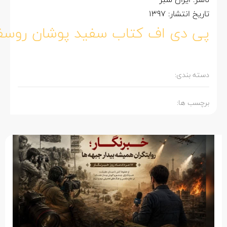
اریخ انتشار: 1397
ی دی اف کتاب سفید پوشان روسفید
سته بندی:
رچسب ها: