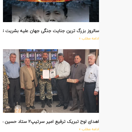
سالروز بزرگ ترین جنایت جنگی جهان علیه بشریت ت
ادامه مطلب »
اهدای لوح تبریک ترفیع امیر سرتیپ۲ ستاد حسین صادق زاده فرمانده تیپ ۲۵ واکنش سریع شهید آبگون نزاجا مستقر در تبریز
ادامه مطلب »