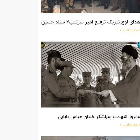
دای لوح تبریک ترفیع امیر سرتیپ۲ ستاد حسین صادق زاده فرمانده تیپ ۲۵ واکنش سریع شهید آبگون نزاجا مستقر در تبریز
دامه مطلب »
الروز شهادت سرلشکر خلبان عباس بابایی
دامه مطلب »