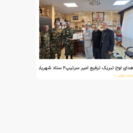
دای لوح تبریک ترفیع امیر سرتیپ۲ ستاد شهریار پورفضلی فرمانده تیپ ۳۶۴ شهید نصیرزاده نزاجا مستقر در مهاباد
دامه مطلب »