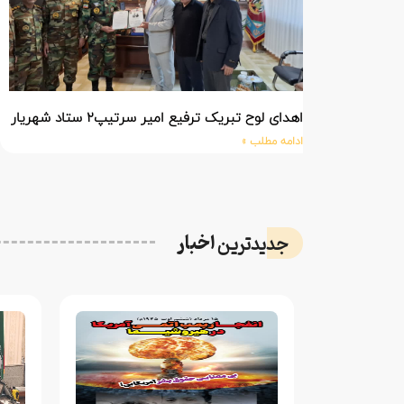
اهدای لوح تبریک ترفیع امیر سرتیپ۲ ستاد شهریار پورفضلی فرمانده تیپ ۳۶۴ شهید نصیرزاده نزاجا مستقر در مهاباد
ادامه مطلب »
اخبار
جدیدترین