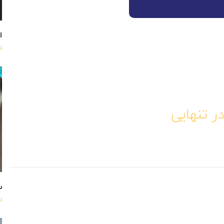
اه
ا
ر تنهایی
س
ا