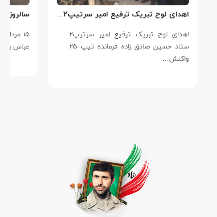
اهدای لوح تبریک ترفیع امیر سرتیپ۲ ستاد حسین صادق زاده فرمانده تیپ ۲۵ واکنش سریع شهید آبگون نزاجا مستقر در تبریز
اهدای لوح تبریک ترفیع امیر سرتیپ۲
۱۵ مردادماه
ستاد حسین صادق زاده فرمانده تیپ ۲۵
عباس بابایی است ک
واکنش…