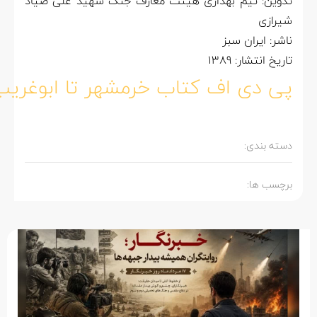
تدوین: تیم بهداری هیئت معارف جنگ شهید علی صیاد
شیرازی
ناشر: ایران سبز
تاریخ انتشار: 1389
پی دی اف کتاب خرمشهر تا ابوغریب
دسته بندی:
برچسب ها: