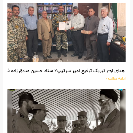
اهدای لوح تبریک ترفیع امیر سرتیپ۲ ستاد حسین صادق زاده فرمانده تیپ ۲۵ واکنش سریع شهید آبگون نزاجا مستقر در تبریز
ادامه مطلب »