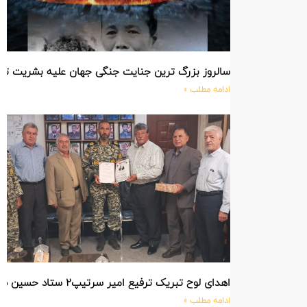
سالروز بزرگ ترین جنایت جنگی جهان علیه بشریت ت
ادامه مطلب »
اهدای لوح تبریک ترفیع امیر سرتیپ۲ ستاد حسین صادق زاده فرمانده تیپ ۲۵ واکنش سریع شهید آبگون نزاجا مستقر در تبریز
ادامه مطلب »