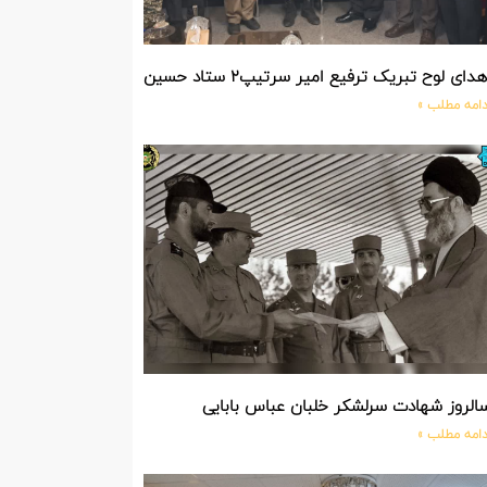
دای لوح تبریک ترفیع امیر سرتیپ۲ ستاد حسین صادق زاده فرمانده تیپ ۲۵ واکنش سریع شهید آبگون نزاجا مستقر در تبریز
دامه مطلب »
الروز شهادت سرلشکر خلبان عباس بابایی
دامه مطلب »