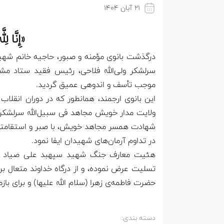
۲۱ آبان ۱۴۰۴
«إِنَّا لِل
درگذشت بانوی مؤمنه و صبور، حاجیه خانم شه
سرلشکر ولی‌الله فلاحی، رئیس فقید ستاد مش
موجب تأسف و اندوهی عمیق گردید.
این بانوی ارجمند، همانطور که در دوران انقل
ولایت مدار خویش مجاهد فی سبیل‌الله سرلشکر
شهادت همسر مجاهد خویش، با صبر و استقامتی کم
در تداوم آرمان‌های شهیدان ایفا نمود.
هئیت معارف جنگ شهید سپهبد علی صیاد شیرا
تسلیت عرض نموده، و از درگاه خداوند متعال بر
حضرت فاطمه‌ی زهرا (سلام الله علیها) و برای با
دسته بندی: