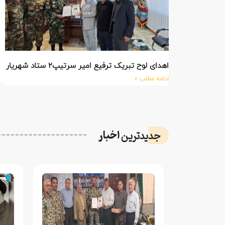
اهدای لوح تبریک ترفیع امیر سرتیپ۲ ستاد شهریار پورفضلی فرمانده تیپ ۳۶۴ شهید نصیرزاده نزاجا مستقر در مهاباد
ادامه مطلب »
اخبار
جدیدترین