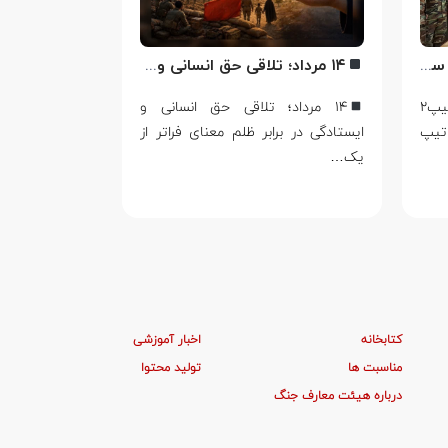
اهدای لوح تبریک ترفیع امیر سرتیپ۲ ستاد شهریار پورفضلی فرمانده تیپ ۳۶۴ شهید نصیرزاده نزاجا مستقر در مهاباد
۱۴ مرداد؛ تلاقی حق انسانی و ایستادگی در برابر ظلم
اهدای لوح تبریک ترفیع امیر سرتیپ۲
۱۴ مرداد؛ تلاقی حق انسانی و
اربعین؛ از 
تیپ
ایستادگی در برابر ظلم معنای فراتر از
حماسه در ج
یک…
صفر، تنها سوگ
کتابخانه
اخبار آموزشی
مناسبت ها
تولید محتوا
درباره هیئت معارف جنگ