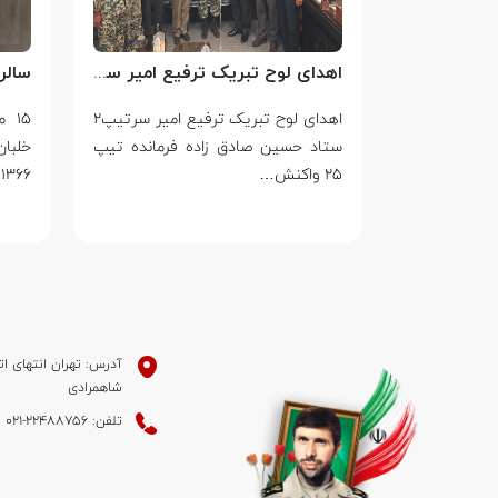
سالروز بزرگ ترین جنایت جنگی جهان علیه بشریت توسط بزرگ ترین مدعی دروغین حقوق بشر
اهدای لوح تبریک ترفیع امیر سرتیپ۲ ستاد حسین صادق زاده فرمانده تیپ ۲۵ واکنش سریع شهید آبگون نزاجا مستقر در تبریز
جنایت جنگی
اهدای لوح تبریک ترفیع امیر سرتیپ۲
۱۵ 
ط بزرگ ترین
ستاد حسین صادق زاده فرمانده تیپ
خلبا
۲۵ واکنش…
۱۳۶۶ به…
آدرس: تهران انتهای ات
شاهمرادی
تلفن: 22488756-021