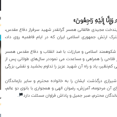
اه
َّهِ وَإِنَّا إِلَيْهِ رَاجِعُونَ»
ا
یندخت مجیدی طالقانی همسر گرانقدر شهید سرفراز دفاع مقدس،
ترک ارتش جمهوری اسلامی ایران که در ایام فاطمیه روی داد،
اب شکوهمند اسلامی و مبارزات با ضد انقلاب و دفاع مقدس همسر
 فلاحی را همراهی و مساعدت می نموددر سال‌های طولانی پس از
‌نظیر، یاد و راه آن شهید عزیز را تداوم بخشید و نقشی بزرگی
زی درگذشت ایشان را به خانواده محترم و سایر بازماندگان
ای آن مرحومه، آمرزش، رضوان الهی و همجواری با بانوی دو عالم،
زماندگان محترم، صبر جمیل و پاداش فراوان مسئلت دارد
.
س
ا