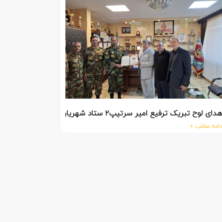
دای لوح تبریک ترفیع امیر سرتیپ۲ ستاد شهریار پورفضلی فرمانده تیپ ۳۶۴ شهید نصیرزاده نزاجا مستقر در مهاباد
دامه مطلب »