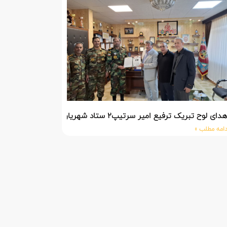
دای لوح تبریک ترفیع امیر سرتیپ۲ ستاد شهریار پورفضلی فرمانده تیپ ۳۶۴ شهید نصیرزاده نزاجا مستقر در مهاباد
دامه مطلب »