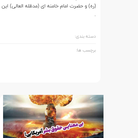
(ره) و حضرت امام خامنه ای (مدظله العالی) ای
.
دسته بندی:
برچسب ها: