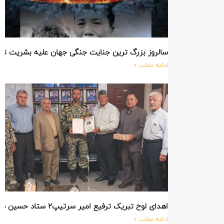
سالروز بزرگ ترین جنایت جنگی جهان علیه بشریت ت
ادامه مطلب »
اهدای لوح تبریک ترفیع امیر سرتیپ۲ ستاد حسین صادق زاده فرمانده تیپ ۲۵ واکنش سریع شهید آبگون نزاجا مستقر در تبریز
ادامه مطلب »