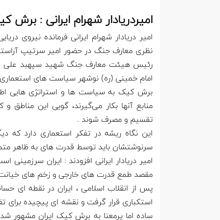
امیردریادار شهرام ایرانی : برش ک
امیر دریادار شهرام ایرانی فرمانده نیروی دری
نظری معارف جنگ در حضور امیر سرتیپ آراسته
رئیس هیئت معارف جنگ شهید سپهبد علی صیاد
امام خمینی (ره) نوشهر سیاست های استعماری ق
برش کیک به سیاست ها و استراتژی هایی اطلا
منابع آنها بکار می‌گیرند، گویی این مناطق و
تقسیم و مصرف شوند .
این نگاه ریشه در تفکر استعماری دارد که د
سرنوشتشان باید توسط قدرت های به ظاهر متم
امیر دریادار ایرانی افزودند : ایران سرزمینی
مقصد طمع قدرت های خارجی و زخم های خیانت 
پس از انقلاب اسلامی ، ایران در نقطه ای حس
استکباری قرار گرفت و نقشه ای پیچیده برای 
ساده اما پرمعنا به برش کیک ایران مشهور شد ا