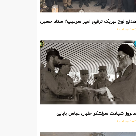
دای لوح تبریک ترفیع امیر سرتیپ۲ ستاد حسین صادق زاده فرمانده تیپ ۲۵ واکنش سریع شهید آبگون نزاجا مستقر در تبریز
دامه مطلب »
الروز شهادت سرلشکر خلبان عباس بابایی
دامه مطلب »