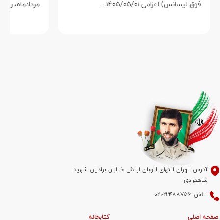
فوق لیسانس) اعزامی ۱۴۰۵/۰۵/۰۱…
مردادماه، روز
آدرس: تهران انتهای اتوبان ارتش خیابان برادران شهید
شاهمرادی
تلفن: 22488756-021
صفحه اصلی
کتابخانه