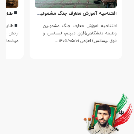
افتتاحیه آموزش معارف جنگ مشمولین وظیفه دانشگاهی در اردوگاه مرکز آموزش شهدای وظیفه نداجا خارج از شهر سیرجان
افتتاحیه آموزش معارف جنگ مشمولین
طلایه‌دار
وظیفه دانشگاهی(فوق دیپلم، لیسانس و
ارتش در دفاع 
فوق لیسانس) اعزامی ۱۴۰۵/۰۵/۰۱…
مردادماه، روز