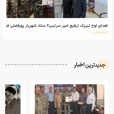
اهدای لوح تبریک ترفیع امیر سرتیپ۲ ستاد شهریار پورفضلی فرمانده تیپ ۳۶۴ شهید نصیرزاده نزاجا مستقر در مهاباد
ادامه مطلب »
اخبار
جدیدترین