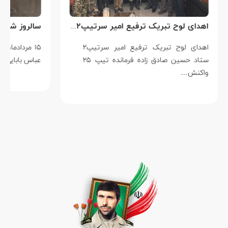
اهدای لوح تبریک ترفیع امیر سرتیپ۲ ستاد حسین صادق زاده فرمانده تیپ ۲۵ واکنش سریع شهید آبگون نزاجا مستقر در تبریز
اهدای لوح تبریک ترفیع امیر سرتیپ۲
۱۵ مردادماه
ستاد حسین صادق زاده فرمانده تیپ ۲۵
عباس بابایی است ک
واکنش…