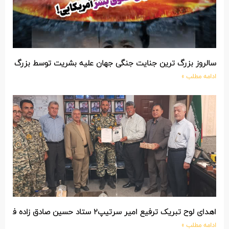
سالروز بزرگ ترین جنایت جنگی جهان علیه بشریت توسط بزرگ تری
ادامه مطلب »
اهدای لوح تبریک ترفیع امیر سرتیپ۲ ستاد حسین صادق زاده فرمانده تیپ ۲۵ واکنش سریع شهید آبگون نزاجا مستقر در تبریز
ادامه مطلب »