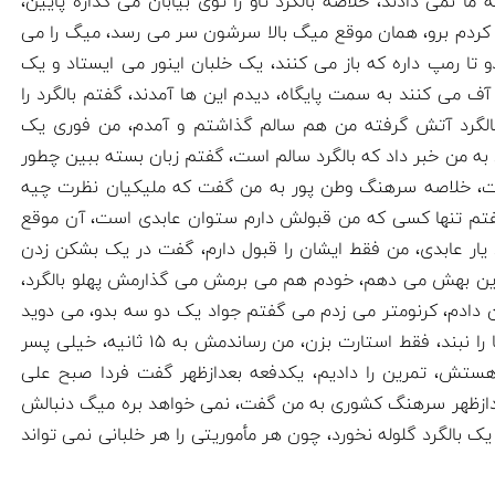
 ما نمی دادند، خلاصه بالگرد تاو را توی بیابان می گذاره پایین،
 کردم برو، همان موقع میگ بالا سرشون سر می رسد، میگ را می
تا رمپ داره که باز می کنند، یک خلبان اینور می ایستاد و یک
آف می کنند به سمت پایگاه، دیدم این ها آمدند، گفتم بالگرد را
الگرد آتش گرفته من هم سالم گذاشتم و آمدم، من فوری یک
 به من خبر داد که بالگرد سالم است، گفتم زبان بسته ببین چطور
ت، خلاصه سرهنگ وطن پور به من گفت که ملیکیان نظرت چیه
فتم تنها کسی که من قبولش دارم ستوان عابدی است، آن موقع
یار عابدی، من فقط ایشان را قبول دارم، گفت در یک بشکن زدن
تمرین بهش می دهم، خودم هم می برمش می گذارمش پهلو بالگرد،
 دادم، کرنومتر می زدم می گفتم جواد یک دو سه بدو، می دوید
می پرید تو کابین، گفتم هارنس نبند، تسمه ها را نبند، فقط استارت بزن، من رساندمش به 1۵ ثانیه، خیلی پسر
ز هستش، تمرین را دادیم، یکدفعه بعدازظهر گفت فردا صبح علی
م. بعدازظهر سرهنگ کشوری به من گفت، نمی خواهد بره میگ دنبالش
یک بالگرد گلوله نخورد، چون هر مأموریتی را هر خلبانی نمی تواند