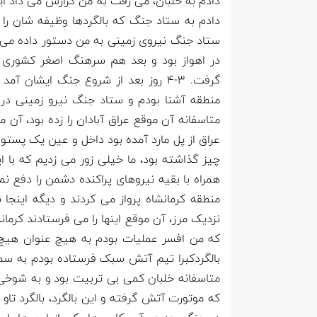
دادم به خلبان، می رفت به من گزارش می داد ای
دادم به ستاد جنگ که بالگردها وظیفه شان را ا
ستاد جنگ نیروی زمینی به من دستور داده می 
در اهواز بود و بعد هم سرهنگ اصغر کشوری ف
گرفت. 3-۴ روز بعد از شروع جنگ ایشا
منطقه آشنا بودم و ستاد جنگ نیرو زمینی در
متاسفانه آن موقع عراق آبادان را زده بود، آ
عراق از پل مارد آمده بود داخل و عین یک پستون
چیز گذاشته بود، ما خیلی زور می زدیم که با ا
همراه با بقیه نیروهای پراکنده دشمن را دفع ن
منطقه کرمانشاه پرواز می کردند و دیگه اینجا ن
که من افسر عملیات بودم به هیچ عنوان هیچ با
بالگردکبرا تیم آتش سبک فرستاده بودم به سمت 
متاسفانه خلبان کمی بی تربیت بود و به شوخی
که موتورت آتش گرفته و این بالگرد، بالگرد تاو 