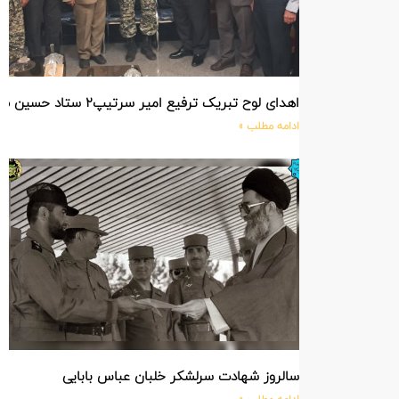
اهدای لوح تبریک ترفیع امیر سرتیپ۲ ستاد حسین صادق زاده فرمانده تیپ ۲۵ واکنش سریع شهید آبگون نزاجا مستقر در تبریز
ادامه مطلب »
سالروز شهادت سرلشکر خلبان عباس بابایی