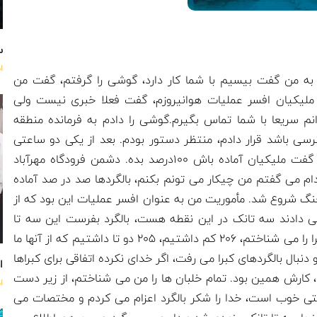
س
ا
 به من گفت بیسیم با شما کار دارد، گوشی را گرفتم، گفت من
لیکیان افسر عملیات هوانیروزم، گفت فعلا خبری نیست ولی
م سریعا با شما تماس بگیرم.گوشی را دادم به فرمانده منطقه
رسی باشد قرار دادم، منتظر دستور بودم. بعد از یکی دو ساعتی
بیسیم به کار افتاد، همان جناب سرهنگ بود، گفت ملیکیان آماده باش 1۰۰درصد بده. دشمن فرودگاه مهرآباد
ام می گفتم من چیکار می تونم بکنم، بالگردها صد در صد آماده
گ شروع شد. مأموریت من به عنوان افسر عملیات این بود که از
 دادند سه تانک در این نقطه هست، بالگرد بفرست این سه تا
تانک را نابود کنند، من تمام خلبان های 21۴ و کبرا را می شناختم، 2۰6 کم داشتیم، 2۰۵ دو تا داشتیم که از آنها ما
گرد 21۴ به عنوان، رسکیو دنبال بالگردهای کبرا می رفت، اگر خدای نکرده اتفاقی برای کبراها
اه
رمی داشت، کارش همین بود. تمام خلبان ها را من می شناختم، از زیر دست
ا
یتی خوب است، خدا را شکر بالگرد اعزام می کردم و مختصات می