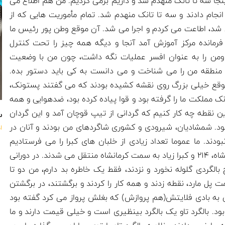
نجا سه تا تانک منهدم شد و داریم برمی گردیم. من هم اطلاع می
نجام دادند و سه تا تانک منهدم شد. تمام مأموریت هایی که از
شد، اطاعت می کردم و اجرا می شد. آن موقع وطن پور رئیس ما
رمانده مرکز آموزش آمد آنجا و دیگه همه چیز را تحت کنترل
ن آمد ومن را به عنوان افسر عملیات نگه داشت، چون من با وضعیت
 منطقه من را می شناخت و می دانست به کی باید دستور بده.
ن موقع خیلی بزرگ روی نقشه کشیده بودند که می گفتند پستونک،
ک مملکت ما را گرفته بود و قوا پیاده کرده بود، ضدهوایی و همه
ین نقطه چه کار کنیم که گردانی از تیپ قوچان آمد و این گردان
س
مود. شمشادیان، شیرودی و کشوری شاگردهای من بودند و آنان در
ا
بودند. ما عموما تعداد زیادی از خلبان های کبرا را می فرستادیم
نزدیک مرز، آن موقع اینها را می فرستادند کرمانشاه، 21۴ و کبرا زیاد به سمت کرمانشاه منتقل می شدند. در دورانی
لگردی گلوله نخورد و نزدند، فقط یک خاطره بد دارم، من دو تا
پل مارد، نقطه زدند و همه کار را کردند و برگشتند، در برگشتن
 به بادی فلایتش(هم پروازش) که بغلش پرواز می کرد گفته بود
بود. بالگرد تاو یک بالگرد بینظیری است و خیلی قیمت دارند و ما