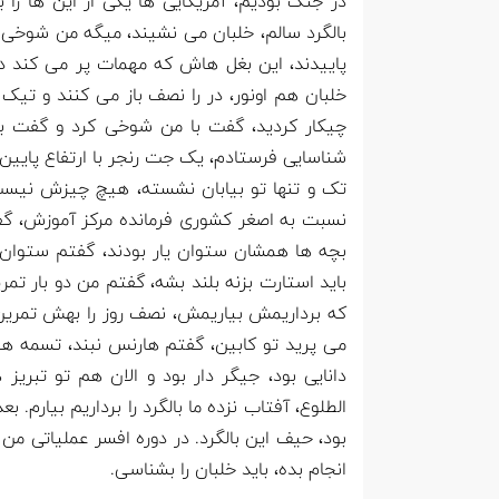
در جنگ بودیم، آمریکایی ها یکی از این ها را به
بالگرد سالم، خلبان می نشیند، میگه من شوخی
پاییدند، این بغل هاش که مهمات پر می کند دو 
خلبان هم اونور، در را نصف باز می کنند و تیک 
چیکار کردید، گفت با من شوخی کرد و گفت ب
شناسایی فرستادم، یک جت رنجر با ارتفاع پایین
تک و تنها تو بیابان نشسته، هیچ چیزش نیس
نسبت به اصغر کشوری فرمانده مرکز آموزش، گ
بچه ها همشان ستوان یار بودند، گفتم ستوان 
باید استارت بزنه بلند بشه، گفتم من دو بار 
که برداریمش بیاریمش، نصف روز را بهش تمرین
دانایی بود، جیگر دار بود و الان هم تو تبری
الطلوع، آفتاب نزده ما بالگرد را برداریم بیار
بود، حیف این بالگرد. در دوره افسر عملیاتی من 
انجام بده، باید خلبان را بشناسی.