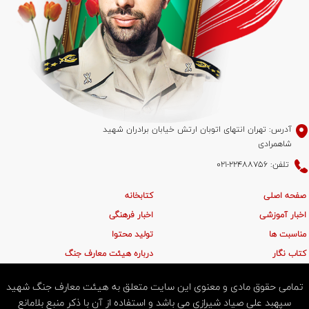
آدرس: تهران انتهای اتوبان ارتش خیابان برادران شهید
شاهمرادی
تلفن: 22488756-021
صفحه اصلی
کتابخانه
اخبار آموزشی
اخبار فرهنگی
مناسبت ها
تولید محتوا
کتاب نگار
درباره هیئت معارف جنگ
تمامی حقوق مادی و معنوی این سایت متعلق به هیئت معارف جنگ شهید
سپهبد علی صیاد شیرازی می باشد و استفاده از آن با ذکر منبع بلامانع