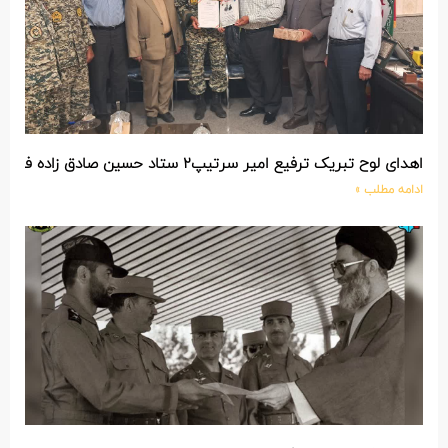
اهدای لوح تبریک ترفیع امیر سرتیپ۲ ستاد حسین صادق زاده فرمانده تیپ ۲۵ واکنش سریع شهید آبگون نزاجا مستقر در تبریز
ادامه مطلب »