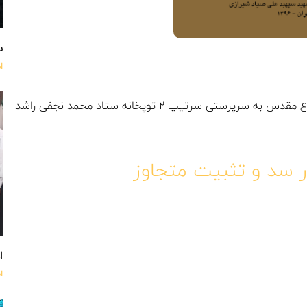
س
ا
تی سرتیپ 2 توپخانه ستاد محمد نجفی راشد
 سد و تثبیت متجاوز
اه
ا