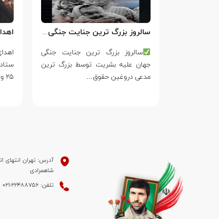
سالروز بزرگ ترین جنایت جنگی جهان علیه بشریت توسط بزرگ ترین مدعی دروغین حقوق بشر
فَقَالَ أَحَطتُ
سالروز بزرگ ترین جنایت جنگی
ۡتُكَ مِن سَبَإِۭ
جهان علیه بشریت توسط بزرگ ترین
ستاد
مدعی دروغین حقوق…
۲۵ واکنش…
آدرس: تهران انتهای ات
شاهمرادی
تلفن: 22488756-021