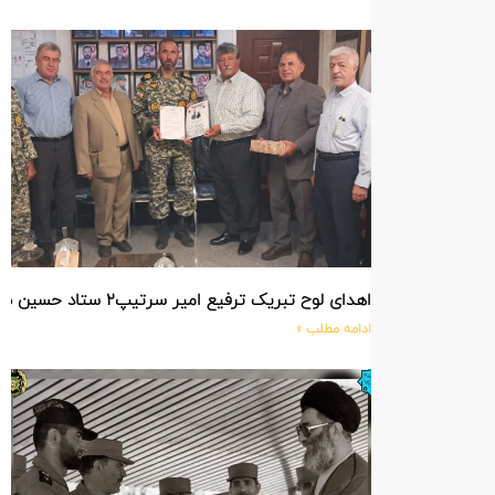
اهدای لوح تبریک ترفیع امیر سرتیپ۲ ستاد حسین صادق زاده فرمانده تیپ ۲۵ واکنش سریع شهید آبگون نزاجا مستقر در تبریز
ادامه مطلب »