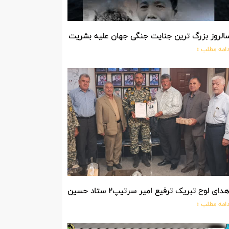
الروز بزرگ ترین جنایت جنگی جهان علیه بشریت توسط بزرگ ترین مد
دامه مطلب »
دای لوح تبریک ترفیع امیر سرتیپ۲ ستاد حسین صادق زاده فرمانده تیپ ۲۵ واکنش سریع شهید آبگون نزاجا مستقر در تبریز
دامه مطلب »