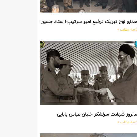
دای لوح تبریک ترفیع امیر سرتیپ۲ ستاد حسین صادق زاده فرمانده تیپ ۲۵ واکنش سریع شهید آبگون نزاجا مستقر در تبریز
دامه مطلب »
الروز شهادت سرلشکر خلبان عباس بابایی
دامه مطلب »