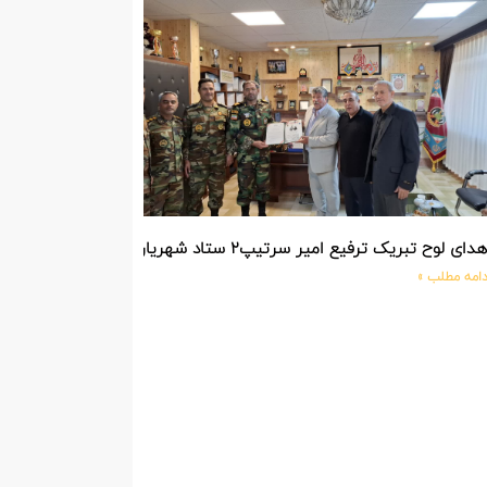
دای لوح تبریک ترفیع امیر سرتیپ۲ ستاد شهریار پورفضلی فرمانده تیپ ۳۶۴ شهید نصیرزاده نزاجا مستقر در مهاباد
دامه مطلب »