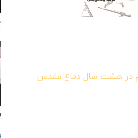
س
ا
ام در هشت سال دفاع مقدس
اه
ا