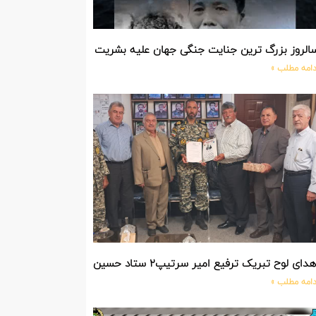
الروز بزرگ ترین جنایت جنگی جهان علیه بشریت توسط بزرگ ترین مد
دامه مطلب »
دای لوح تبریک ترفیع امیر سرتیپ۲ ستاد حسین صادق زاده فرمانده تیپ ۲۵ واکنش سریع شهید آبگون نزاجا مستقر در تبریز
دامه مطلب »