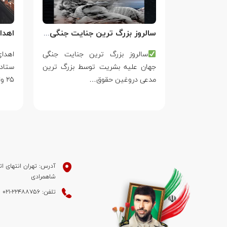
سالروز بزرگ ترین جنایت جنگی جهان علیه بشریت توسط بزرگ ترین مدعی دروغین حقوق بشر
فَقَالَ أَحَطتُ
سالروز بزرگ ترین جنایت جنگی
ۡتُكَ مِن سَبَإِۭ
جهان علیه بشریت توسط بزرگ ترین
ستاد
مدعی دروغین حقوق…
۲۵ واکنش…
آدرس: تهران انتهای ات
شاهمرادی
تلفن: 22488756-021