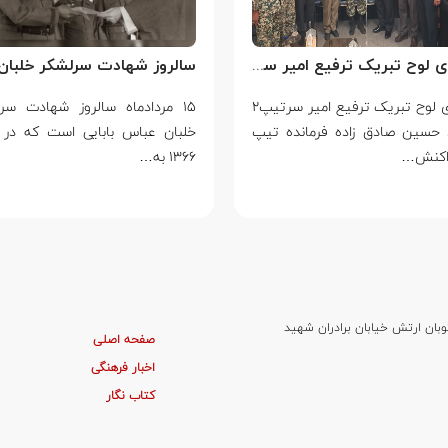
اهدای لوح تبریک ترفیع امیر سرتیپ۲ ستاد حسین صادق زاده فرمانده تیپ ۲۵ واکنش سریع شهید آبگون نزاجا مستقر در تبریز
اهدای لوح تبریک ترفیع امیر سرتیپ۲
۱۵ مردادماه سالروز شهادت سر
 حسین صادق زاده فرمانده تیپ
خلبان عباس بابایی است که در 
۱۳۶۶ به…
وبان ارتش خیابان برادران شهید
صفحه اصلی
اخبار فرهنگی
کتاب نگار