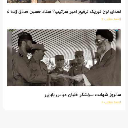
اهدای لوح تبریک ترفیع امیر سرتیپ۲ ستاد حسین صادق زاده فرمانده تیپ ۲۵ واکنش سریع شهید آبگون نزاجا مستقر در تبریز
ادامه مطلب »
سالروز شهادت سرلشکر خلبان عباس بابایی
ادامه مطلب »