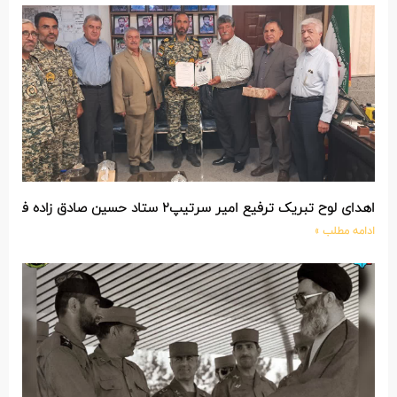
اهدای لوح تبریک ترفیع امیر سرتیپ۲ ستاد حسین صادق زاده فرمانده تیپ ۲۵ واکنش سریع شهید آبگون نزاجا مستقر در تبریز
ادامه مطلب »