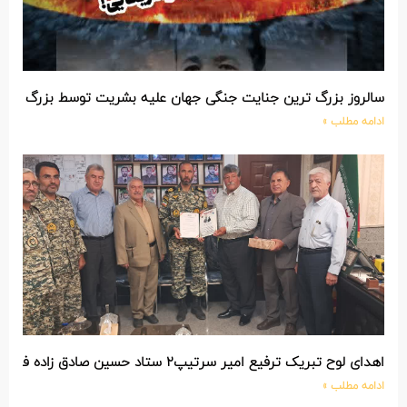
سالروز بزرگ ترین جنایت جنگی جهان علیه بشریت توسط بزرگ تری
ادامه مطلب »
اهدای لوح تبریک ترفیع امیر سرتیپ۲ ستاد حسین صادق زاده فرمانده تیپ ۲۵ واکنش سریع شهید آبگون نزاجا مستقر در تبریز
ادامه مطلب »