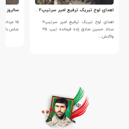
اهدای لوح تبریک ترفیع امیر سرتیپ۲ ستاد حسین صادق زاده فرمانده تیپ ۲۵ واکنش سریع شهید آبگون نزاجا مستقر در تبریز
اهدای لوح تبریک ترفیع امیر سرتیپ۲
۱۵ مردادماه
ستاد حسین صادق زاده فرمانده تیپ ۲۵
عباس بابایی است ک
واکنش…