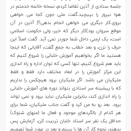
جلسه ستادی از آذین تقاضا کردم، نسخه خاتمه خدمتم در
هوا نیروز را بپیچید.گفت ملی جون کجا می خواهی
بروی.کار دیگری می خواهی انجام بدهی؟( آذین در آن
موقع سروان بود)کار دیگر که خیر، ولی حکومت اسلامی
است، یک ارمنی داخل شما جوردر نمی آید. گفت اصلاً این
حرف را نزن، و بعد خطاب به جمع گفت، آقایانی که اینجا
هستید ما اگر بخواهیم آموزش خلبانی را شروع کنیم که
باید هم شروع کنیم، تنها کسی که توان اداره و راه اندازی
این مرکز آموزش را در ابعاد مختلف دارد فقط و فقط
ملیکیان می باشد. اگر ملیکیان برود هیچکس را نداریم
که با پیشینه سر استادی بتواند دوره های آموزش خلبانی
را راه اندازی کند، بنابراین ملیکیان نباید برود و نمی تواند
برود. بعد رو به من کرد و گفت جناب ملیکیان، شما برای
هر کدام از بالگردهای موجود و فعال ما (منهای شنوک)
حداقل یک نفر سر استاد خلبان تربیت کن، آزمایش پس
بدهند، نحوه کار آن ها را ببینم و بعد در مورد شما تصمیم