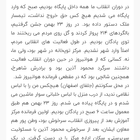
در دوران انقلاب ما همه داخل پایگاه بودیم، صبح که وارد
پایگاه می شدیم هیچ کس حق خروج نداشت، تیمسار
ملک دستور داده بود. در روز 23 بهمن جشن گرفتیم،
بالگردهای 21۴ پرواز کردند و گل روی مردم می ریختند ما
توی پادگان بودیم. در طول فعالیت های انقلابی مردم،
اصلاً وارد شهر نشدیم. مرکز توپخانه در شهر بود، ولی ما،
نه. کسانی که از هوانیروز در حین دوران انقلاب فعالیت
داشتند سرگرد محمود آذین بود و برادرش شاهرخ،
همچنین شالچی بود که در مقطعی فرمانده هوانیروز شد.
در محل سکونتم (جلفای اصفهان) هیچکس من را با لباس
نظامی ندید، از درب منزل با لباس خلبانی سوار ماشین می
شدم و در پایگاه پیاده می شدم. روز 23 بهمن هم طبق
معمول ساعت 6 صبح در پادگان بودیم. اولین فرمانده مرکز
آموزش بعد از پیروزی انقلاب، سرخوش بود، وطن پور هم
معاون ایشان، بعد از سرخوش، محمود آذین با مسئولیت
سرپرستی، سکان اداره مرکز را در دست گرفت. در یک