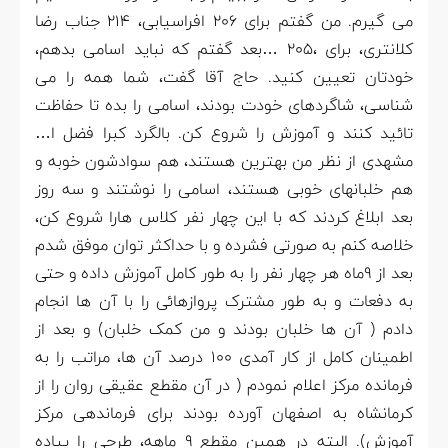
می گیرم. من گفتم برای 2۰6 افراسیابی، 21۴ جناب رضا
کلانتری، برای ،2۰۵ …بعد گفتم که نباید اسامی بدهم،
خودتان تعیین کنید. حاج آقا گفت، شما همه را می
شناسی، شاگردهای خودت بودند، اسامی را بده تا حفاظت
تائید کنند و آموزش را شروع کن. بالگرد کبرا فضل ا…
مشهدی از نظر من بهترین هستند، هم سوادشون خوبه و
هم خلبانهای خوبی هستند، اسامی را نوشتند و سه روز
بعد ابلاغ کردند که با این چهار نفر کلاس هارا شروع کن،
خلاصه کنم به صورتی فشرده و با حداکثر توان موفق شدم
بعد از ۹ماه هر چهار نفر را به طور کامل آموزش داده و حتی
به دفعات و به طور مشترک پروازهائی را با آن ها انجام
دادم ( آن ها خلبان بودند و من کمک خلبان) و بعد از
اطمینان کامل از کار آمدی 1۰۰ درصد آن ها، مراتب را به
فرمانده مرکز اعلام نمودم ( در آن مقطع عقیقی روان را از
کرمانشاه به اصفهان آورده بودند برای فرماندهی مرکز
آموزش). البته در همین مقطع ۹ ماهه، طرحی را پیاده