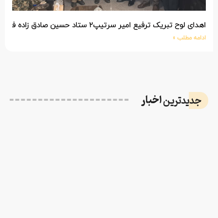
اهدای لوح تبریک ترفیع امیر سرتیپ۲ ستاد حسین صادق زاده فرمانده تیپ ۲۵ واکنش سریع شهید آبگون نزاجا مستقر در تبریز
ادامه مطلب »
اخبار
جدیدترین