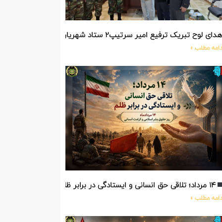
دای لوح تبریک ترفیع امیر سرتیپ۲ ستاد شهریار پورفضلی فرمانده تیپ ۳۶۴ شهید نصیرزاده نزاجا مستقر در مهاباد
دامه مطلب »
۱۴ مرداد؛ تلاقی حق انسانی و ایستادگی در برابر ظلم
دامه مطلب »