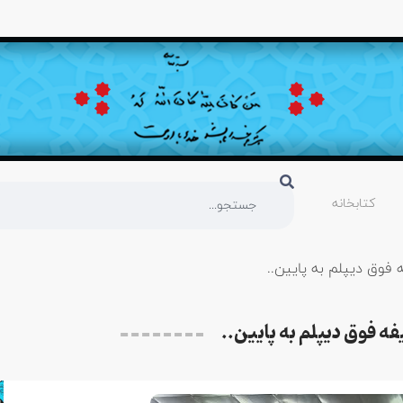
کتابخانه
وق دیپلم به پایین..
 فوق دیپلم به پایین..