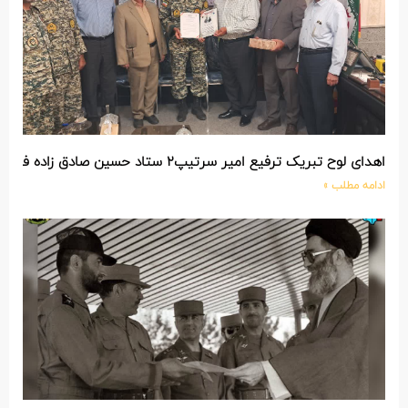
اهدای لوح تبریک ترفیع امیر سرتیپ۲ ستاد حسین صادق زاده فرمانده تیپ ۲۵ واکنش سریع شهید آبگون نزاجا مستقر در تبریز
ادامه مطلب »