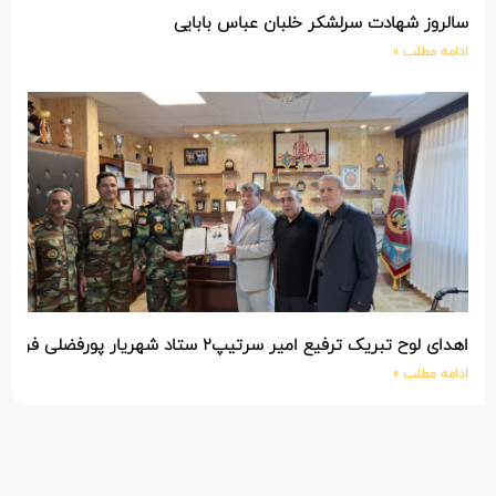
سالروز شهادت سرلشکر خلبان عباس بابایی
ادامه مطلب »
اهدای لوح تبریک ترفیع امیر سرتیپ۲ ستاد شهریار پورفضلی فرمانده تیپ ۳۶۴ شهید نصیرزاده نزاجا مستقر در مهاباد
ادامه مطلب »