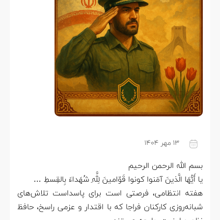
۱۳ مهر ۱۴۰۴
بسم الله الرحمن الرحیم
يا أَيُّهَا الَّذينَ آمَنوا كونوا قَوّامينَ لِلَّهِ شُهَداءَ بِالقِسطِ …
هفته انتظامی، فرصتی است برای پاسداست تلاش‌های
شبانه‌روزی کارکنان فراجا که با اقتدار و عزمی راسخ، حافظ