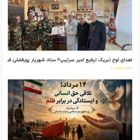
اهدای لوح تبریک ترفیع امیر سرتیپ۲ ستاد شهریار پورفضلی فرمانده تیپ ۳۶۴ شهید نصیرزاده نزاجا مستقر در مهاباد
ادامه مطلب »