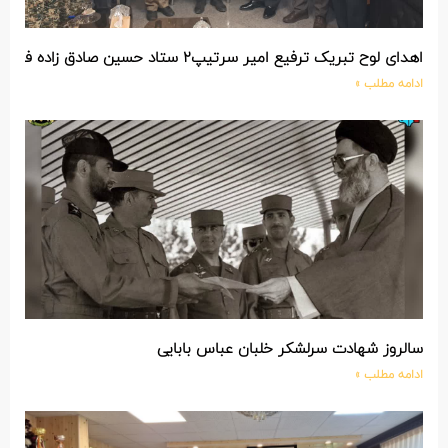
اهدای لوح تبریک ترفیع امیر سرتیپ۲ ستاد حسین صادق زاده فرمانده تیپ ۲۵ واکنش سریع شهید آبگون نزاجا مستقر در تبریز
ادامه مطلب »
سالروز شهادت سرلشکر خلبان عباس بابایی
ادامه مطلب »