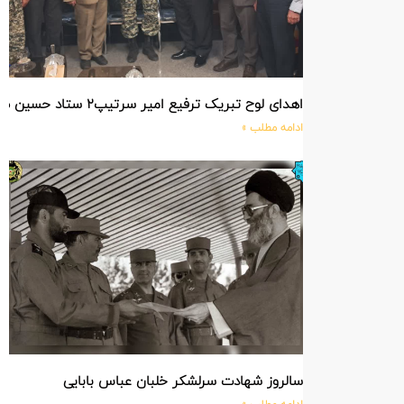
اهدای لوح تبریک ترفیع امیر سرتیپ۲ ستاد حسین صادق زاده فرمانده تیپ ۲۵ واکنش سریع شهید آبگون نزاجا مستقر در تبریز
ادامه مطلب »
سالروز شهادت سرلشکر خلبان عباس بابایی