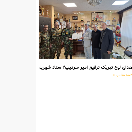
دای لوح تبریک ترفیع امیر سرتیپ۲ ستاد شهریار پورفضلی فرمانده تیپ ۳۶۴ شهید نصیرزاده نزاجا مستقر در مهاباد
دامه مطلب »