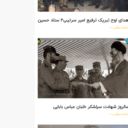
دای لوح تبریک ترفیع امیر سرتیپ۲ ستاد حسین صادق زاده فرمانده تیپ ۲۵ واکنش سریع شهید آبگون نزاجا مستقر در تبریز
دامه مطلب »
الروز شهادت سرلشکر خلبان عباس بابایی
دامه مطلب »