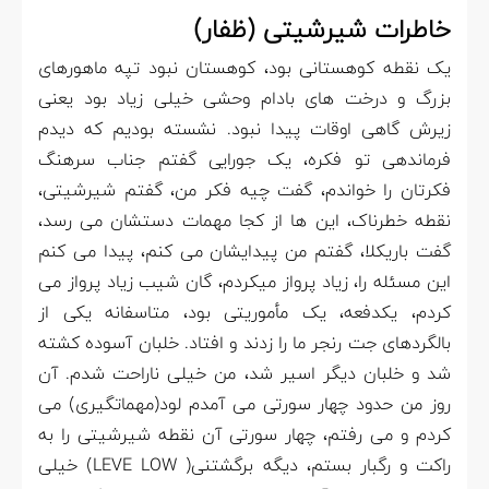
خاطرات شیرشیتی
(
ظفار)
یک نقطه کوهستانی بود، کوهستان نبود تپه ماهورهای
بزرگ و درخت های بادام وحشی خیلی زیاد بود یعنی
زیرش گاهی اوقات پیدا نبود. نشسته بودیم که دیدم
فرماندهی تو فکره، یک جورایی گفتم جناب سرهنگ
فکرتان را خواندم، گفت چیه فکر من، گفتم شیرشیتی،
نقطه خطرناک، این ها از کجا مهمات دستشان می رسد،
گفت باریکلا، گفتم من پیدایشان می کنم، پیدا می کنم
این مسئله را، زیاد پرواز میکردم، گان شیب زیاد پرواز می
کردم، یکدفعه، یک مأموریتی بود، متاسفانه یکی از
بالگردهای جت رنجر ما را زدند و افتاد. خلبان آسوده کشته
شد و خلبان دیگر اسیر شد، من خیلی ناراحت شدم. آن
روز من حدود چهار سورتی می آمدم لود(مهماتگیری) می
کردم و می رفتم، چهار سورتی آن نقطه شیرشیتی را به
راکت و رگبار بستم، دیگه برگشتنی( LEVE LOW) خیلی