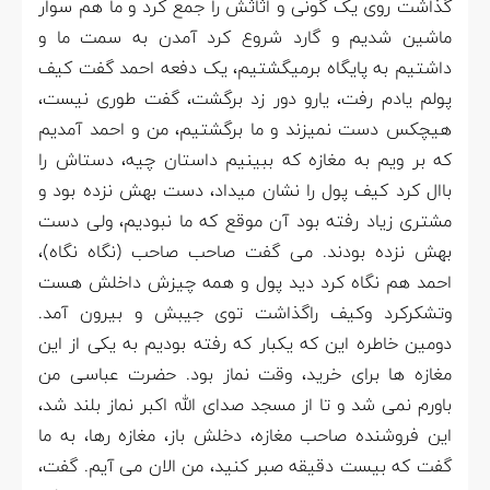
گذاشت روی یک گونی و اثاثش را جمع کرد و ما هم سوار
ماشین شدیم و گارد شروع کرد آمدن به سمت ما و
داشتیم به پایگاه برمیگشتیم، یک دفعه احمد گفت کیف
پولم یادم رفت، یارو دور زد برگشت، گفت طوری نیست،
هیچکس دست نمیزند و ما برگشتیم، من و احمد آمدیم
که بر ویم به مغازه که ببینیم داستان چیه، دستاش را
باال کرد کیف پول را نشان میداد، دست بهش نزده بود و
مشتری زیاد رفته بود آن موقع که ما نبودیم، ولی دست
بهش نزده بودند. می گفت صاحب صاحب (نگاه نگاه)،
احمد هم نگاه کرد دید پول و همه چیزش داخلش هست
وتشکرکرد وکیف راگذاشت توی جیبش و بیرون آمد.
دومین خاطره این که یکبار که رفته بودیم به یکی از این
مغازه ها برای خرید، وقت نماز بود. حضرت عباسی من
باورم نمی شد و تا از مسجد صدای الله اکبر نماز بلند شد،
این فروشنده صاحب مغازه، دخلش باز، مغازه رها، به ما
گفت که بیست دقیقه صبر کنید، من الان می آیم. گفت،