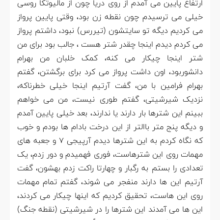
ارتفاع پایین می آمدم از روی دریا چون از مالیوتکا روسی
خیلی می ترسیدم چون نقطه زن بود، وقتی پایین پرواز
می کردیم دیگه تو سایتشون (تیررس) نبود، داشتم پرواز
می کردم دیدم اینجا چقدر شتر هست ، جالب بود برای من
شتر اینجا چیکار می کنه، کمک خلبان من بهرام
دانشوربود، اون داشت پرواز می کرد برای برگشتن، گفتم
بهرام فرامین با من، گفت آرتیم اینجا خیلی خطرناکه،
نزدیک شیرشیتی، گفتم طوری نیست، من می خواهم
ببینم این شترها بار دارند یا ندارند، بعد خیلی پایین آمدم
و دیگه پنج متر باالتر از این درخت بادام ها بودم و خوب
که نگاه کردم به این شترها دیدم آرپیجی 7 و جعبه های
مهمات روی این شترهاست، فوری فهمیدم و دور زدم، یک
تعدادی را بستم به رگبار و چهارتا راکت زدم بهشون، گفت
آرتیم این ها دارند منفجر می شوند، گفتم تمام مهمات
روی این هاست، تحقیق کردیم که اینها چیکار می کردند،
این ها می آمدند این شترها را در شیرشیتی (نقطه جنگ)