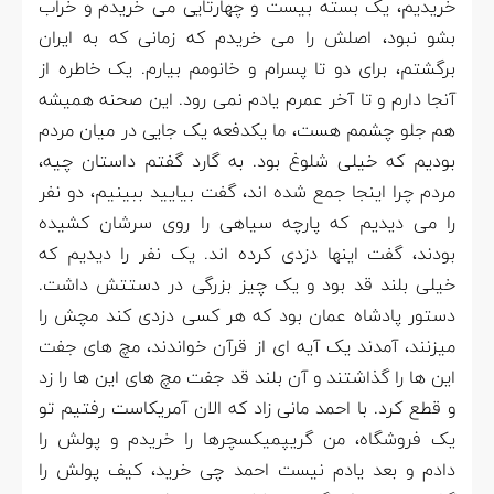
خریدیم، یک بسته بیست و چهارتایی می خریدم و خراب
بشو نبود، اصلش را می خریدم که زمانی که به ایران
برگشتم، برای دو تا پسرام و خانومم بیارم. یک خاطره از
آنجا دارم و تا آخر عمرم یادم نمی رود. این صحنه همیشه
هم جلو چشمم هست، ما یکدفعه یک جایی در میان مردم
بودیم که خیلی شلوغ بود. به گارد گفتم داستان چیه،
مردم چرا اینجا جمع شده اند، گفت بیایید ببینیم، دو نفر
را می دیدیم که پارچه سیاهی را روی سرشان کشیده
بودند، گفت اینها دزدی کرده اند. یک نفر را دیدیم که
خیلی بلند قد بود و یک چیز بزرگی در دستتش داشت.
دستور پادشاه عمان بود که هر کسی دزدی کند مچش را
میزنند، آمدند یک آیه ای از قرآن خواندند، مچ های جفت
این ها را گذاشتند و آن بلند قد جفت مچ های این ها را زد
و قطع کرد. با احمد مانی زاد که الان آمریکاست رفتیم تو
یک فروشگاه، من گریپمیکسچرها را خریدم و پولش را
دادم و بعد یادم نیست احمد چی خرید، کیف پولش را