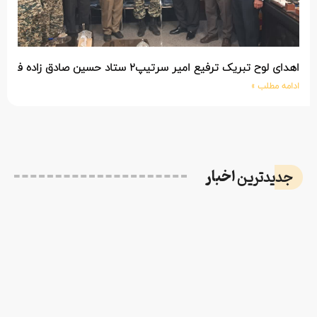
اهدای لوح تبریک ترفیع امیر سرتیپ۲ ستاد حسین صادق زاده فرمانده تیپ ۲۵ واکنش سریع شهید آبگون نزاجا مستقر در تبریز
ادامه مطلب »
اخبار
جدیدترین